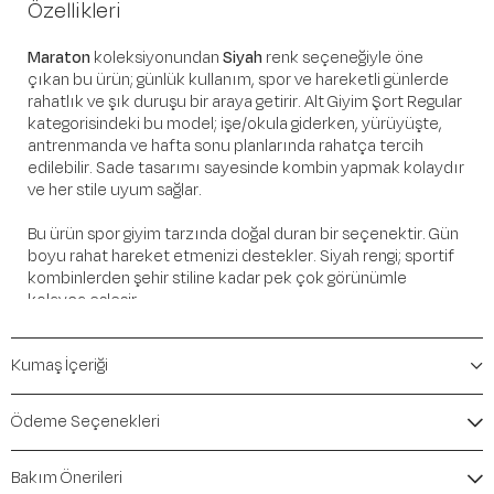
Özellikleri
Maraton
koleksiyonundan
Siyah
renk seçeneğiyle öne
çıkan bu ürün; günlük kullanım, spor ve hareketli günlerde
rahatlık ve şık duruşu bir araya getirir. Alt Giyim Şort Regular
kategorisindeki bu model; işe/okula giderken, yürüyüşte,
antrenmanda ve hafta sonu planlarında rahatça tercih
edilebilir. Sade tasarımı sayesinde kombin yapmak kolaydır
ve her stile uyum sağlar.
Bu ürün spor giyim tarzında doğal duran bir seçenektir. Gün
boyu rahat hareket etmenizi destekler. Siyah rengi; sportif
kombinlerden şehir stiline kadar pek çok görünümle
kolayca eşleşir.
Öne Çıkan Detaylar
Kumaş İçeriği
Marka:
Maraton
Renk:
Siyah
Ödeme Seçenekleri
Ürün Niteliği:
Alt Giyim Şort Regular
İçerik / Bileşen:
%93 Polyester %7 Elastane
Bakım Önerileri
Kalıp / Form:
Regular