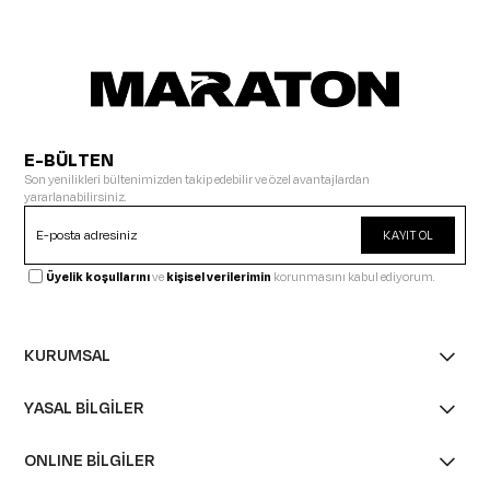
E-BÜLTEN
Son yenilikleri bültenimizden takip edebilir ve özel avantajlardan
yararlanabilirsiniz.
KAYIT OL
Üyelik koşullarını
ve
kişisel verilerimin
korunmasını kabul ediyorum.
KURUMSAL
YASAL BİLGİLER
ONLINE BİLGİLER