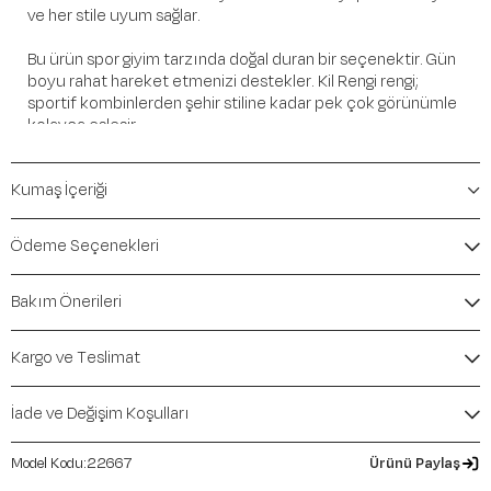
ve her stile uyum sağlar.
Bu ürün spor giyim tarzında doğal duran bir seçenektir. Gün
boyu rahat hareket etmenizi destekler. Kil Rengi rengi;
sportif kombinlerden şehir stiline kadar pek çok görünümle
kolayca eşleşir.
Öne Çıkan Detaylar
Kumaş İçeriği
Marka:
Maraton
Renk:
Kil Rengi
Ödeme Seçenekleri
Ürün Niteliği:
Alt Giyim Şort Regular
İçerik / Bileşen:
%93 Polyester %7 Elastane
Bakım Önerileri
Kalıp / Form:
Regular
Mevsim:
İlkbahar-Yaz
Kargo ve Teslimat
İade ve Değişim Koşulları
22667
Ürünü Paylaş