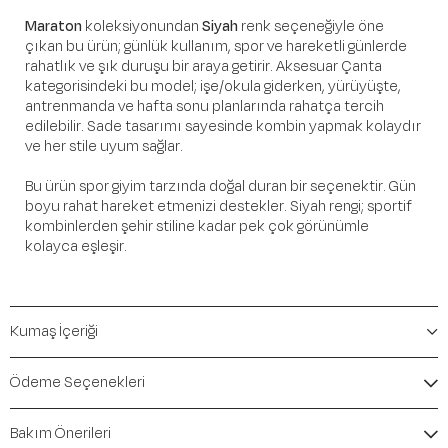
Maraton
koleksiyonundan
Siyah
renk seçeneğiyle öne
çıkan bu ürün; günlük kullanım, spor ve hareketli günlerde
rahatlık ve şık duruşu bir araya getirir. Aksesuar Çanta
kategorisindeki bu model; işe/okula giderken, yürüyüşte,
antrenmanda ve hafta sonu planlarında rahatça tercih
edilebilir. Sade tasarımı sayesinde kombin yapmak kolaydır
ve her stile uyum sağlar.
Bu ürün spor giyim tarzında doğal duran bir seçenektir. Gün
boyu rahat hareket etmenizi destekler. Siyah rengi; sportif
kombinlerden şehir stiline kadar pek çok görünümle
kolayca eşleşir.
Öne Çıkan Detaylar
Kumaş İçeriği
Marka:
Maraton
Renk:
Siyah
Ürün Niteliği:
Aksesuar Çanta
Ödeme Seçenekleri
İçerik / Bileşen:
%100 Polyester
Kalıp / Form:
Mevsim:
İlkbahar-Yaz
Bakım Önerileri