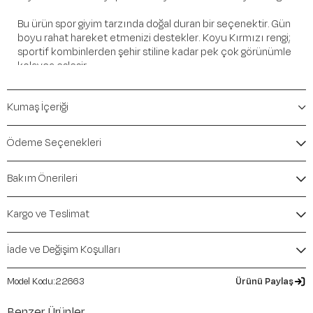
Bu ürün spor giyim tarzında doğal duran bir seçenektir. Gün
boyu rahat hareket etmenizi destekler. Koyu Kırmızı rengi;
sportif kombinlerden şehir stiline kadar pek çok görünümle
kolayca eşleşir.
Öne Çıkan Detaylar
Kumaş İçeriği
Marka:
Maraton
Renk:
Koyu Kırmızı
Ödeme Seçenekleri
Ürün Niteliği:
Alt Giyim Eşofman Comfort
İçerik / Bileşen:
%93 Polyester %7 Elastane
Bakım Önerileri
Kalıp / Form:
Comfort
Mevsim:
İlkbahar-Yaz
Kargo ve Teslimat
İade ve Değişim Koşulları
22663
Ürünü Paylaş
Benzer Ürünler