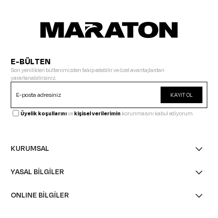
E-BÜLTEN
Son yenilikleri bültenimizden takip edebilir ve özel avantajlardan
yararlanabilirsiniz.
KAYIT OL
Üyelik koşullarını
ve
kişisel verilerimin
korunmasını kabul ediyorum.
KURUMSAL
YASAL BİLGİLER
ONLINE BİLGİLER